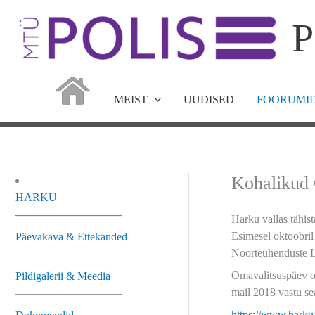
Skip
P
to
content
MEIST
UUDISED
FOORUMID
Kohalikud
HARKU
—————————–
Harku vallas tähis
Esimesel oktoobri
Päevakava & Ettekanded
Noorteühenduste Lii
—————————–
Omavalitsuspäev on
Pildigalerii & Meedia
mail 2018 vastu se
—————————–
https://www.hark