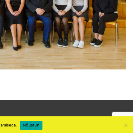
tamisega.
Nõustun