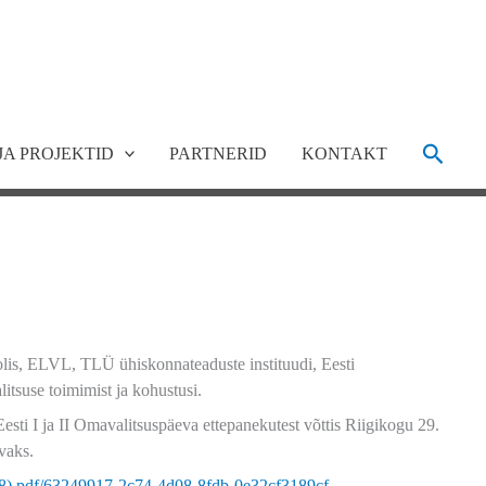
Search
JA PROJEKTID
PARTNERID
KONTAKT
is, ELVL, TLÜ ühiskonnateaduste instituudi, Eesti
itsuse toimimist ja kohustusi.
sti I ja II Omavalitsuspäeva ettepanekutest võttis Riigikogu 29.
vaks.
8).pdf/63249917-2c74-4d08-8fdb-0e32cf3189cf