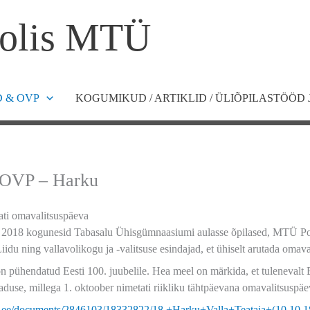
olis MTÜ
 & OVP
KOGUMIKUD / ARTIKLID / ÜLIÕPILASTÖÖD 
 OVP – Harku
tati omavalitsuspäeva
l 2018 kogunesid Tabasalu Ühisgümnaasiumi aulasse õpilased, MTÜ Pol
du ning vallavolikogu ja -valitsuse esindajad, et ühiselt arutada omaval
 pühendatud Eesti 100. juubelile. Hea meel on märkida, et tulenevalt Ee
aduse, millega 1. oktoober nimetati riikliku tähtpäevana omavalitsuspäe
u.ee/documents/2846103/18332822/18.+Harku+Valla+Teataja+(10.10.1