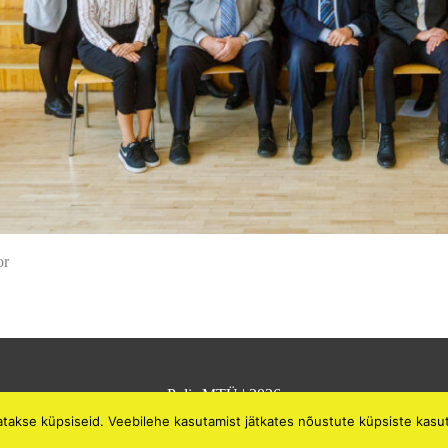
or
Polis MTÜ
| 2026
tatakse küpsiseid. Veebilehe kasutamist jätkates nõustute küpsiste kasu