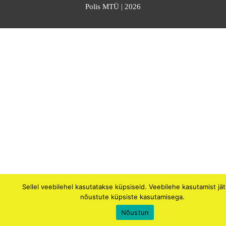
Polis MTÜ
| 2026
Sellel veebilehel kasutatakse küpsiseid. Veebilehe kasutamist jä
nõustute küpsiste kasutamisega.
Nõustun