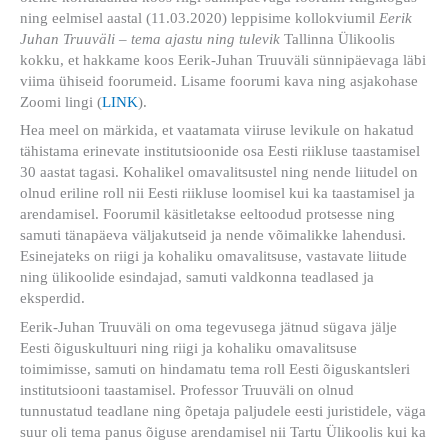
ning eelmisel aastal (11.03.2020) leppisime kollokviumil
Eerik
Juhan Truuväli – tema ajastu ning tulevik
Tallinna Ülikoolis
kokku, et hakkame koos Eerik-Juhan Truuväli sünnipäevaga läbi
viima ühiseid foorumeid. Lisame foorumi kava ning asjakohase
Zoomi lingi (
LINK
).
Hea meel on märkida, et vaatamata viiruse levikule on hakatud
tähistama erinevate institutsioonide osa Eesti riikluse taastamisel
30 aastat tagasi. Kohalikel omavalitsustel ning nende liitudel on
olnud eriline roll nii Eesti riikluse loomisel kui ka taastamisel ja
arendamisel. Foorumil käsitletakse eeltoodud protsesse ning
samuti tänapäeva väljakutseid ja nende võimalikke lahendusi.
Esinejateks on riigi ja kohaliku omavalitsuse, vastavate liitude
ning ülikoolide esindajad, samuti valdkonna teadlased ja
eksperdid.
Eerik-Juhan Truuväli on oma tegevusega jätnud sügava jälje
Eesti õiguskultuuri ning riigi ja kohaliku omavalitsuse
toimimisse, samuti on hindamatu tema roll Eesti õiguskantsleri
institutsiooni taastamisel. Professor Truuväli on olnud
tunnustatud teadlane ning õpetaja paljudele eesti juristidele, väga
suur oli tema panus õiguse arendamisel nii Tartu Ülikoolis kui ka