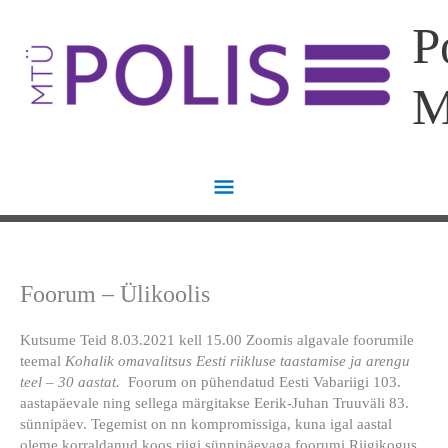
Skip
Main
P
to
content
Menu
Foorum – Ülikoolis
Kutsume Teid 8.03.2021 kell 15.00 Zoomis algavale foorumile
teemal
Kohalik omavalitsus Eesti riikluse taastamise ja arengu
teel – 30 aastat.
Foorum on pühendatud Eesti Vabariigi 103.
aastapäevale ning sellega märgitakse Eerik-Juhan Truuväli 83.
sünnipäev. Tegemist on nn kompromissiga, kuna igal aastal
oleme korraldanud koos riigi sünnipäevaga foorumi Riigikogus