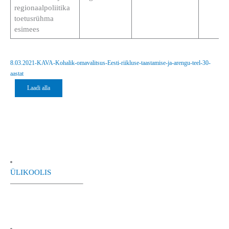
regionaalpoliitika
toetusrühma
esimees
8.03.2021-KAVA-Kohalik-omavalitsus-Eesti-riikluse-taastamise-ja-arengu-teel-30-
aastat
Laadi alla
ÜLIKOOLIS
—————————–