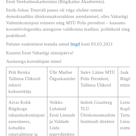
Eesti Sisekaitseakadeemias (Riigikaitse Akadeemia).
Eerik-Juhan Truuväli panus oli väga oluline samuti
demokraatliku ühiskonnakorralduse arendamisel, olles Vabariigi
Valimiskomisjoni esimees ning MTÜ Polis president – kaasates
koostöövõrgustiku arengusse valdkonna teadlasi, poliitikuid ning
praktikuid.
Palume osalemisest teatada antud
lingil
kuni 03.03.2021
Kaunist Eesti Vabariigi sünnipäeva!
Austusega korraldajate nimel
Priit Reiska
Ülle Madise
Sulev Lääne MTÜ
Jaak Aa
Tallinna Ülikooli
Õiguskantsler
Polis President,
Riigiha
rektori
Tallinna Ülikool
minis
kohusetäitja
Aivar Kokk
Veikko
Indrek Grauberg
Lemmit
Riigikogu
Luhalaid
TLÜ
Kaplins
rahanduskomisjoni
Eesti Linnade
Ühiskonnateadiste
Tartu
aseesimees,
ja Valdade
Instituudi direktor
Linnavo
kohaliku
Liidu
esim
omavalitsuse ja
tegevdirektor