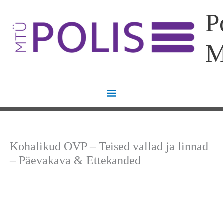
Skip
Main
P
to
content
Menu
Kohalikud OVP – Teised vallad ja linnad
– Päevakava & Ettekanded