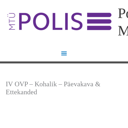
Skip
Main
P
to
content
Menu
IV OVP – Kohalik – Päevakava &
Ettekanded