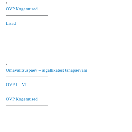
OVP Kogemused
—————————–
Lisad
—————————–
Omavalitsuspäev – algallikatest tänapäevani
—————————–
OVP I – VI
—————————–
OVP Kogemused
—————————–