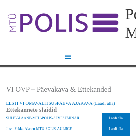
Skip
Main
P
to
content
Menu
VI OVP – Päevakava & Ettekanded
EESTI VI OMAVALITSUSPÄEVA AJAKAVA
(Laadi alla)
Ettekannete slaidid
SULEV-LAANE-MTU-POLIS-SEVESEMINAR
Laadi alla
Jussi-Pekka-Alanen-MTU-POLIS-AULIIGE
Laadi alla