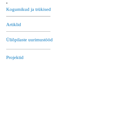
Kogumikud ja trükised
—————————–
Artiklid
—————————–
Üliõpilaste uurimustööd
—————————–
Projektid