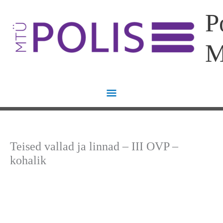
Skip
Main
P
to
content
Menu
Teised vallad ja linnad – III OVP –
kohalik