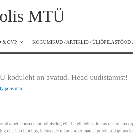
olis MTÜ
 & OVP
KOGUMIKUD / ARTIKLID / ÜLIÕPILASTÖÖD 
koduleht on avatud. Head uudistamist!
By
polis mtü
r sit amet, consectetur adipiscing elit. Ut elit tellus, luctus nec ullamc
ing elit. Ut elit tellus, luctus nec ullamcorper mattis, pulvinar dapibus l