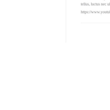
tellus, luctus nec 
f
https://www.you
o
r
: