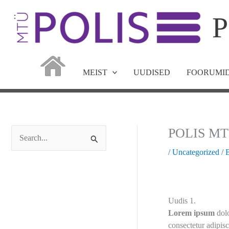
Skip
P
to
content
MEIST
UUDISED
FOORUMID
POLIS MTÜ 
S
/
Uncategorized
/ 
e
a
r
Uudis 1.
c
Lorem ipsum
dolo
h
consectetur adipisc