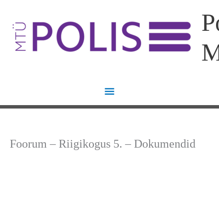
Skip
Main
P
to
content
Menu
Foorum – Riigikogus 5. – Dokumendid