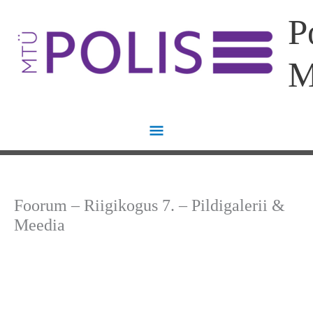
Skip
Main
P
to
content
Menu
Foorum – Riigikogus 7. – Pildigalerii &
Meedia