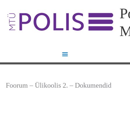
Skip
Main
P
to
content
Menu
Foorum – Ülikoolis 2. – Dokumendid