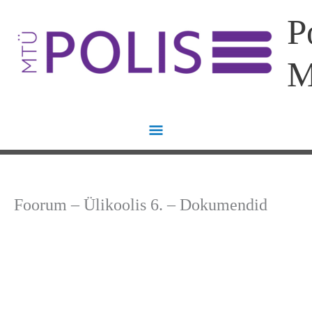
Skip
Main
P
to
content
Menu
Foorum – Ülikoolis 6. – Dokumendid