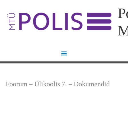
Skip
Main
P
to
content
Menu
Foorum – Ülikoolis 7. – Dokumendid