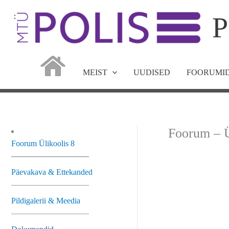
Skip
P
to
content
MEIST
UUDISED
FOORUMID
Foorum – Ü
Foorum Ülikoolis 8
—————————–
Päevakava & Ettekanded
—————————–
Pildigalerii & Meedia
—————————–