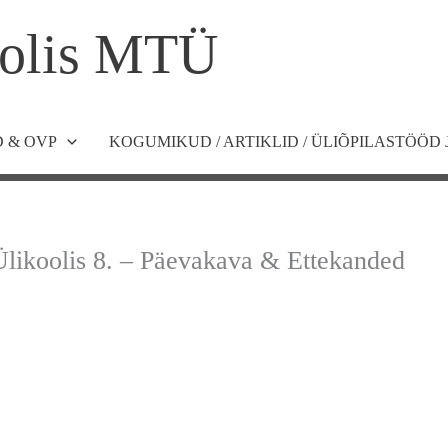
olis MTÜ
 & OVP
KOGUMIKUD / ARTIKLID / ÜLIÕPILASTÖÖD 
likoolis 8. – Päevakava & Ettekanded