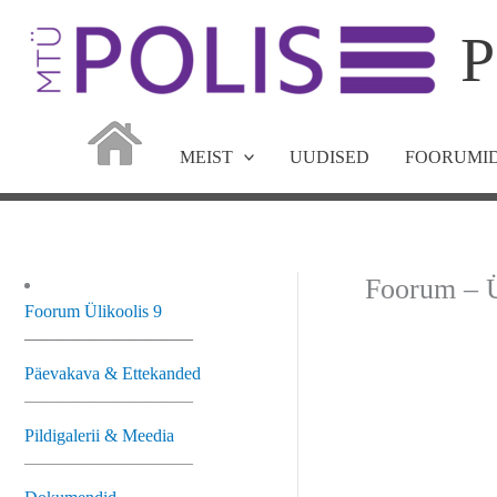
Skip
P
to
content
MEIST
UUDISED
FOORUMID
Foorum – Ü
Foorum Ülikoolis 9
—————————–
Päevakava & Ettekanded
—————————–
Pildigalerii & Meedia
—————————–