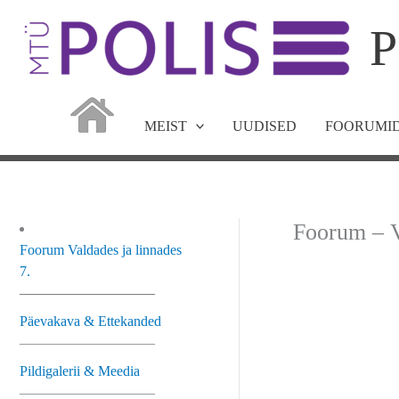
Skip
P
to
content
MEIST
UUDISED
FOORUMID
Foorum – V
Foorum Valdades ja linnades
7.
—————————–
Päevakava & Ettekanded
—————————–
Pildigalerii & Meedia
—————————–