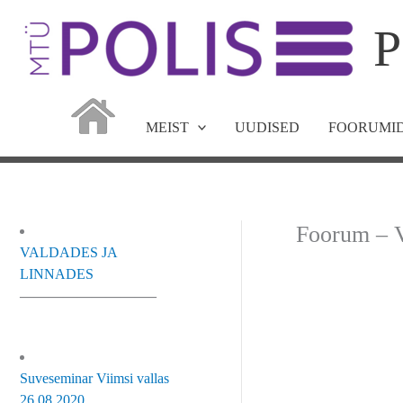
Skip
P
to
content
MEIST
UUDISED
FOORUMID
Foorum – V
VALDADES JA
LINNADES
—————————–
Suveseminar Viimsi vallas
26.08.2020