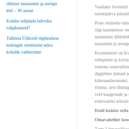
riikluse taastamise ja arengu
Vaadates foorumil „
teel – 30 aastat
naistepäeva pärastl
Kuidas seljatada tuleviku
Pean oluliseks min
väljakutseid?
riigi taastamisse 
taastamise lähtedo
Tallinna Ülikooli riigiteaduse
taastamist ja arengu
tudengite seminarist aines
kohalik valitsemine
Koostamisel on Kult
rohepööre ja kriis
enamus omavalitsus
digipööre jäänud a
kättesaadavamaks. 
tõstma, sest tihti
veel kaugemale ja 
erinevateks kriisi
Kuid kuidas seda
Omavaheline koo
Tartu Linnavolikog