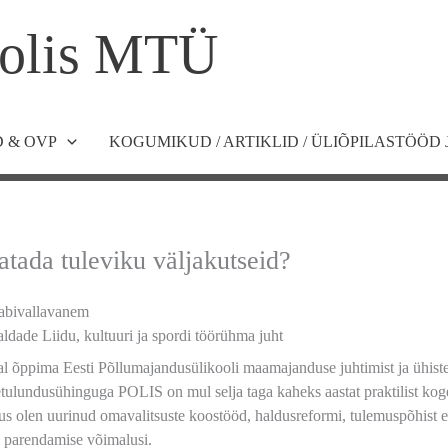
olis MTÜ
 & OVP
KOGUMIKUD / ARTIKLID / ÜLIÕPILASTÖÖD 
atada tuleviku väljakutseid?
 abivallavanem
aldade Liidu, kultuuri ja spordi töörühma juht
al õppima Eesti Põllumajandusülikooli maamajanduse juhtimist ja ühistege
tetulundusühinguga POLIS on mul selja taga kaheks aastat praktilist kog
s olen uurinud omavalitsuste koostööd, haldusreformi, tulemuspõhist eel
e parendamise võimalusi.