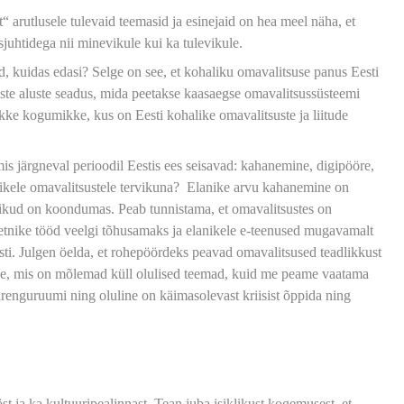
“ arutlusele tulevaid teemasid ja esinejaid on hea meel näha, et
sjuhtidega nii minevikule kui ka tulevikule.
, kuidas edasi? Selge on see, et kohaliku omavalitsuse panus Eesti
suste aluste seadus, mida peetakse kaasaegse omavalitsussüsteemi
ke kogumikke, kus on Eesti kohalike omavalitsuste ja liitude
mis järgneval perioodil Eestis ees seisavad: kahanemine, digipööre,
alikele omavalitsustele tervikuna? Elanike arvu kahanemine on
anikud on koondumas. Peab tunnistama, et omavalitsustes on
metnike tööd veelgi tõhusamaks ja elanikele e-teenused mugavamalt
sti. Julgen öelda, et rohepöördeks peavad omavalitsused teadlikkust
usse, mis on mõlemad küll olulised teemad, kuid me peame vaatama
arenguruumi ning oluline on käimasolevast kriisist õppida ning
 ja ka kultuuripealinnast. Tean juba isiklikust kogemusest, et