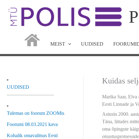
Skip
P
to
content
MEIST
UUDISED
FOORUMID
Kuidas selj
UUDISED
—————————–
Marika Saar, Elva
Eesti Linnade ja V
Tulemas on foorum ZOOMis
Astusin 2000. aast
Täna, liitudes mit
Foorumi 08.03.2021 kava
oma õpingute käigu
Kohalik omavalitsus Eesti
otsustusprotsessid