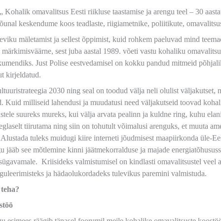
 Kohalik omavalitsus Eesti riikluse taastamise ja arengu teel – 30 aastat
õunal keskendume koos teadlaste, riigiametnike, poliitikute, omavalitsu
eviku mäletamist ja sellest õppimist, kuid rohkem paeluvad mind teemad
on märkimisväärne, sest juba aastal 1989. võeti vastu kohaliku omavalit
kumendiks. Just Polise eestvedamisel on kokku pandud mitmeid põhjalik
t kirjeldatud.
uuristrateegia 2030 ning seal on toodud välja neli olulist väljakutset, 
id. Kuid milliseid lahendusi ja muudatusi need väljakutseid toovad koh
tele suureks mureks, kui välja arvata pealinn ja kuldne ring, kuhu el
eglaselt tiirutama ning siin on tohutult võimalusi arenguks, et muuta a
Alustada tuleks muidugi kiire interneti jõudmisest maapiirkonda üle-Ee
lugu jääb see mõtlemine kinni jäätmekorralduse ja majade energiatõhus
sügavamale. Kriisideks valmistumisel on kindlasti omavalitsustel veel 
reguleerimisteks ja hädaolukordadeks tulevikus paremini valmistuda.
 teha?
stöö
u esimees räägib tänasel foorumil meile kohalike omavalitsuste koostööst