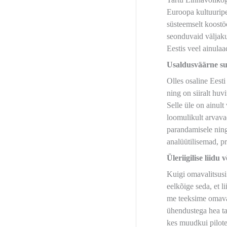
Euroopa kultuuripe
süsteemselt koostö
seonduvaid väljaku
Eestis veel ainula
Usaldusväärne su
Olles osaline Eest
ning on siiralt huv
Selle üle on ainult
loomulikult arvava
parandamisele ning
analüütilisemad, p
Üleriigilise liidu 
Kuigi omavalitsusi 
eelkõige seda, et 
me teeksime omaval
ühendustega hea ta
kes muudkui pilotee