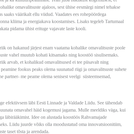
ohalike omavalitsuste ajaloos, sest ühise eesmärgi nimel tehakse
s saaks väärikalt ellu viidud. Vaadates ees rohepöördega
nna kliima ja energiakava koostamises. Lisaks tegeleb Tartumaal
ata pidama ühist erituge vajavate laste kooli.
 riik on hakanud järjest enam vaatama kohalike omavalitsuste poole
itsuste vahel muutub kohati kitsamaks ning koostöö sisulisemaks.
iik arvab, et kohalikud omavalitsused ei tee piisavalt ning
e peamine fookus peaks olema suunatud riigi ja omavalitsuste suhete
äärne partner- me peame olema senisest veelgi süsteemsemad,
õige efektiivsem läbi Eesti Linnade ja Valdade Liidu. See tähendab
g suunata omavahel häid kogemusi jagama. Mulle meeldiks väga, kui
iga läbirääkimist. Idee on alustada koostöös Rahvamajade
eks. Liidu juurde võiks olla moodustatud oma innovatsioonitiim,
te taset tõsta ja arendada.