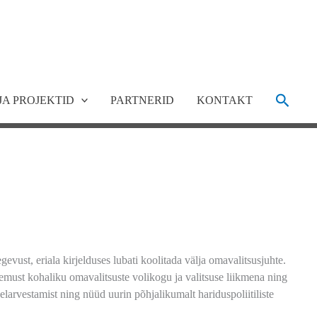
Search
JA PROJEKTID
PARTNERID
KONTAKT
vust, eriala kirjelduses lubati koolitada välja omavalitsusjuhte.
emust kohaliku omavalitsuste volikogu ja valitsuse liikmena ning
arvestamist ning nüüd uurin põhjalikumalt hariduspoliitiliste