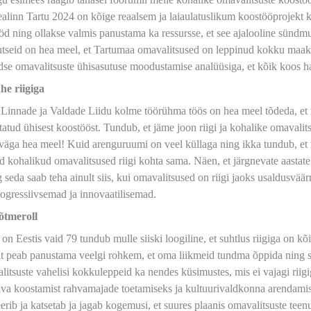
alinn Tartu 2024 on kõige reaalsem ja laiaulatuslikum koostööprojekt k
öd ning ollakse valmis panustama ka ressursse, et see ajalooline sündmu
tseid on hea meel, et Tartumaa omavalitsused on leppinud kokku maako
adse omavalitsuste ühisasutuse moodustamise analüüsiga, et kõik koos hak
he riigiga
i Linnade ja Valdade Liidu kolme töörühma töös on hea meel tõdeda, et
itatud ühisest koostööst. Tundub, et jäme joon riigi ja kohalike omaval
 väga hea meel! Kuid arenguruumi on veel küllaga ning ikka tundub, et r
d kohalikud omavalitsused riigi kohta sama. Näen, et järgnevate aastat
 seda saab teha ainult siis, kui omavalitsused on riigi jaoks usaldusv
rogressiivsemad ja innovaatilisemad.
võtmeroll
on Eestis vaid 79 tundub mulle siiski loogiline, et suhtlus riigiga on k
liit peab panustama veelgi rohkem, et oma liikmeid tundma õppida nin
itsuste vahelisi kokkuleppeid ka nendes küsimustes, mis ei vajagi riig
va koostamist rahvamajade toetamiseks ja kultuurivaldkonna arendamis
rib ja katsetab ja jagab kogemusi, et suures plaanis omavalitsuste teenus