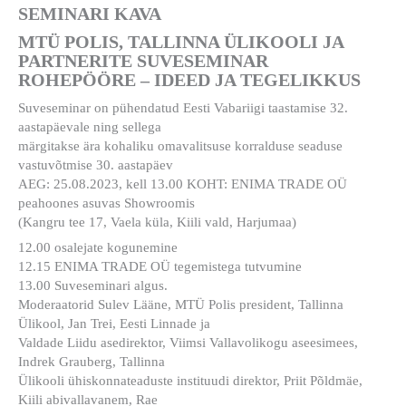
SEMINARI KAVA
MTÜ POLIS, TALLINNA ÜLIKOOLI JA
PARTNERITE SUVESEMINAR
ROHEPÖÖRE – IDEED JA TEGELIKKUS
Suveseminar on pühendatud Eesti Vabariigi taastamise 32.
aastapäevale ning sellega
märgitakse ära kohaliku omavalitsuse korralduse seaduse
vastuvõtmise 30. aastapäev
AEG: 25.08.2023, kell 13.00 KOHT: ENIMA TRADE OÜ
peahoones asuvas Showroomis
(Kangru tee 17, Vaela küla, Kiili vald, Harjumaa)
12.00 osalejate kogunemine
12.15 ENIMA TRADE OÜ tegemistega tutvumine
13.00 Suveseminari algus.
Moderaatorid Sulev Lääne, MTÜ Polis president, Tallinna
Ülikool, Jan Trei, Eesti Linnade ja
Valdade Liidu asedirektor, Viimsi Vallavolikogu aseesimees,
Indrek Grauberg, Tallinna
Ülikooli ühiskonnateaduste instituudi direktor, Priit Põldmäe,
Kiili abivallavanem, Rae