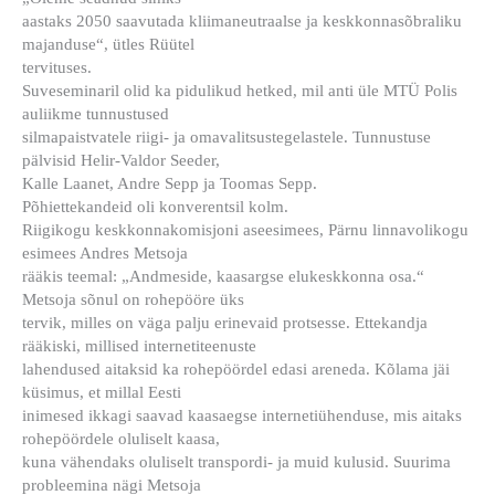
aastaks 2050 saavutada kliimaneutraalse ja keskkonnasõbraliku
majanduse“, ütles Rüütel
tervituses.
Suveseminaril olid ka pidulikud hetked, mil anti üle MTÜ Polis
auliikme tunnustused
silmapaistvatele riigi- ja omavalitsustegelastele. Tunnustuse
pälvisid Helir-Valdor Seeder,
Kalle Laanet, Andre Sepp ja Toomas Sepp.
Põhiettekandeid oli konverentsil kolm.
Riigikogu keskkonnakomisjoni aseesimees, Pärnu linnavolikogu
esimees Andres Metsoja
rääkis teemal: „Andmeside, kaasargse elukeskkonna osa.“
Metsoja sõnul on rohepööre üks
tervik, milles on väga palju erinevaid protsesse. Ettekandja
rääkiski, millised internetiteenuste
lahendused aitaksid ka rohepöördel edasi areneda. Kõlama jäi
küsimus, et millal Eesti
inimesed ikkagi saavad kaasaegse internetiühenduse, mis aitaks
rohepöördele oluliselt kaasa,
kuna vähendaks oluliselt transpordi- ja muid kulusid. Suurima
probleemina nägi Metsoja