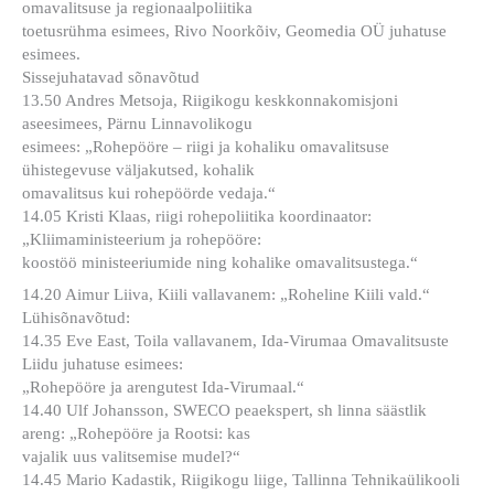
omavalitsuse ja regionaalpoliitika
toetusrühma esimees, Rivo Noorkõiv, Geomedia OÜ juhatuse
esimees.
Sissejuhatavad sõnavõtud
13.50 Andres Metsoja, Riigikogu keskkonnakomisjoni
aseesimees, Pärnu Linnavolikogu
esimees: „Rohepööre – riigi ja kohaliku omavalitsuse
ühistegevuse väljakutsed, kohalik
omavalitsus kui rohepöörde vedaja.“
14.05 Kristi Klaas, riigi rohepoliitika koordinaator:
„Kliimaministeerium ja rohepööre:
koostöö ministeeriumide ning kohalike omavalitsustega.“
14.20 Aimur Liiva, Kiili vallavanem: „Roheline Kiili vald.“
Lühisõnavõtud:
14.35 Eve East, Toila vallavanem, Ida-Virumaa Omavalitsuste
Liidu juhatuse esimees:
„Rohepööre ja arengutest Ida-Virumaal.“
14.40 Ulf Johansson, SWECO peaekspert, sh linna säästlik
areng: „Rohepööre ja Rootsi: kas
vajalik uus valitsemise mudel?“
14.45 Mario Kadastik, Riigikogu liige, Tallinna Tehnikaülikooli