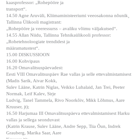
kaasprofessor: „Rohepööre ja
transport“.
14.50 Agne Aruväli, Kliimaministeeriumi veeosakonna nõunik¸
Tallinna Ülikooli magistrant:
„Rohepööre ja veeressurss – avaliku võimu väljakutsed“.
14.55 Allan Niidu, Tallinna Tehnikaülikooli professor:
„Rohetehnoloogiate trendidest ja
määramatustest“.
15.00 DISKUSSIOON
16.00 Kohvipaus
16.20 Omavalitsuspäevadest:
Eesti VIII Omavalitsuspäev Rae vallas ja selle ettevalmistamisest
(Madis Sarik, Aivar Kokk,
Sulev Lääne, Katrin Niglas, Veikko Luhalaid, Jan Trei, Peeter
Normak, Leif Kalev, Sirje
Ludvig, Tanel Tammela, Rivo Noorkõiv, Mikk Lõhmus, Aare
Kruuser, jt);
16.50 Harjumaa III Omavalitsuspäeva ettevalmistamisest Harku
vallas ja sellega seonduvast
(Katrin Krause, Sulev Lääne, Andre Sepp, Tiia Õun, Indrek
Grauberg, Marika Saar, Aare