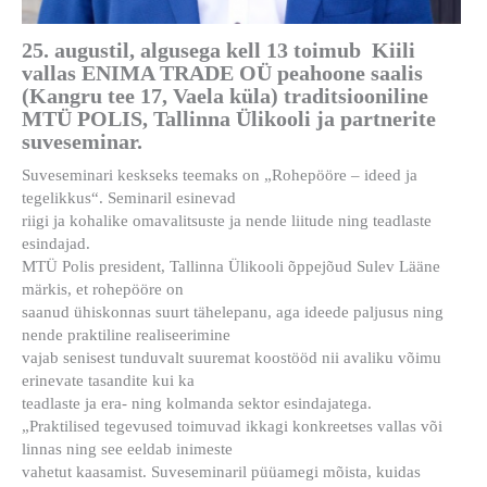
25. augustil, algusega kell 13 toimub Kiili
vallas ENIMA TRADE OÜ peahoone saalis
(Kangru tee 17, Vaela küla) traditsiooniline
MTÜ POLIS, Tallinna Ülikooli ja partnerite
suveseminar.
Suveseminari keskseks teemaks on „Rohepööre – ideed ja
tegelikkus“. Seminaril esinevad
riigi ja kohalike omavalitsuste ja nende liitude ning teadlaste
esindajad.
MTÜ Polis president, Tallinna Ülikooli õppejõud Sulev Lääne
märkis, et rohepööre on
saanud ühiskonnas suurt tähelepanu, aga ideede paljusus ning
nende praktiline realiseerimine
vajab senisest tunduvalt suuremat koostööd nii avaliku võimu
erinevate tasandite kui ka
teadlaste ja era- ning kolmanda sektor esindajatega.
„Praktilised tegevused toimuvad ikkagi konkreetses vallas või
linnas ning see eeldab inimeste
vahetut kaasamist. Suveseminaril püüamegi mõista, kuidas