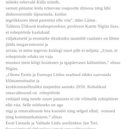
näiteks rohevald Kiilis toimib,
samuti püüame leida erinevate osapoolte ühisosa ning läbi
diskussioonide täpsustada, kuidas
tegelikkuses ideid paremini ellu viia“, ütles Lääne.
Tallinna Ülikooli teadusprorektor, professor Katrin Niglas lisas,
et rohepöörde kaalukaid
väljakutseid ja eesmärke üksikisiku tasandilt vaadates on lihtne
jääda mugavustsooni ja
arvata, et minu tegevus kuidagi suurt pilti ei mõjuta. „Usun, et
rohepöörde eduks on vaja
muutusi meie kõigi hoiakutes ja igapäevases käitumises,“ sõnas
Niglas.
,,Oleme Eestis ja Euroopa Liidus seadnud sihiks saavutada
kliimaneutraalse ja
keskkonnasõbraliku majandus aastaks 2050. Kohalikud
omavalitsused on rohepöörde
vedajad ning nende suure panuseta ei ole võimalik rohepööret
ellu viia. Selle eelduseks on aga
riigi ja omavalitsuste hea koostöö ning selged sihid, ootused
ning kommunikatsioon,“ sõnas
Eesti Linnade ja Valdade Liidu asedirektor Jan Trei.