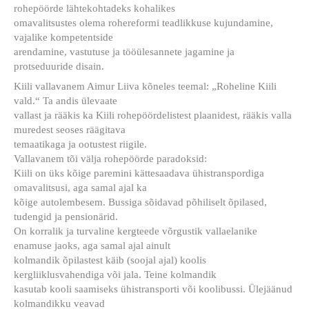
rohepöörde lähtekohtadeks kohalikes
omavalitsustes olema rohereformi teadlikkuse kujundamine,
vajalike kompetentside
arendamine, vastutuse ja tööülesannete jagamine ja
protseduuride disain.
Kiili vallavanem Aimur Liiva kõneles teemal: „Roheline Kiili
vald.“ Ta andis ülevaate
vallast ja rääkis ka Kiili rohepöördelistest plaanidest, rääkis valla
muredest seoses räägitava
temaatikaga ja ootustest riigile.
Vallavanem tõi välja rohepöörde paradoksid:
Kiili on üks kõige paremini kättesaadava ühistranspordiga
omavalitsusi, aga samal ajal ka
kõige autolembesem. Bussiga sõidavad põhiliselt õpilased,
tudengid ja pensionärid.
On korralik ja turvaline kergteede võrgustik vallaelanike
enamuse jaoks, aga samal ajal ainult
kolmandik õpilastest käib (soojal ajal) koolis
kergliiklusvahendiga või jala. Teine kolmandik
kasutab kooli saamiseks ühistransporti või koolibussi. Ülejäänud
kolmandikku veavad