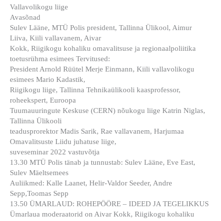
Vallavolikogu liige
Avasõnad
Sulev Lääne, MTÜ Polis president, Tallinna Ülikool, Aimur
Liiva, Kiili vallavanem, Aivar
Kokk, Riigikogu kohaliku omavalitsuse ja regionaalpoliitika
toetusrühma esimees Tervitused:
President Arnold Rüütel Merje Einmann, Kiili vallavolikogu
esimees Mario Kadastik,
Riigikogu liige, Tallinna Tehnikaülikooli kaasprofessor,
roheekspert, Euroopa
Tuumauuringute Keskuse (CERN) nõukogu liige Katrin Niglas,
Tallinna Ülikooli
teadusprorektor Madis Sarik, Rae vallavanem, Harjumaa
Omavalitsuste Liidu juhatuse liige,
suveseminar 2022 vastuvõtja
13.30 MTÜ Polis tänab ja tunnustab: Sulev Lääne, Eve East,
Sulev Mäeltsemees
Auliikmed: Kalle Laanet, Helir-Valdor Seeder, Andre
Sepp,Toomas Sepp
13.50 ÜMARLAUD: ROHEPÖÖRE – IDEED JA TEGELIKKUS
Ümarlaua moderaatorid on Aivar Kokk, Riigikogu kohaliku