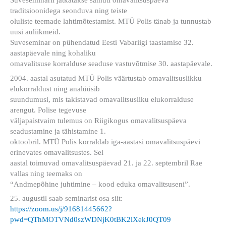
Suveseminaril jätkatakse samuti omavalitsuspäeva
traditsioonidega seonduva ning teiste
oluliste teemade lahtimõtestamist. MTÜ Polis tänab ja tunnustab
uusi auliikmeid.
Suveseminar on pühendatud Eesti Vabariigi taastamise 32.
aastapäevale ning kohaliku
omavalitsuse korralduse seaduse vastuvõtmise 30. aastapäevale.
2004. aastal asutatud MTÜ Polis väärtustab omavalitsuslikku
elukorraldust ning analüüsib
suundumusi, mis takistavad omavalitsusliku elukorralduse
arengut. Polise tegevuse
väljapaistvaim tulemus on Riigikogus omavalitsuspäeva
seadustamine ja tähistamine 1.
oktoobril. MTÜ Polis korraldab iga-aastasi omavalitsuspäevi
erinevates omavalitsustes. Sel
aastal toimuvad omavalitsuspäevad 21. ja 22. septembril Rae
vallas ning teemaks on
“Andmepõhine juhtimine – kood eduka omavalitsuseni”.
25. augustil saab seminarist osa siit:
https://zoom.us/j/91681445662?
pwd=QThMOTVNd0szWDNjK0tBK2lXekJ0QT09