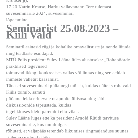
Kruuser jt);
17.20 Katrin Krause, Harku vallavanem: Tere tulemast
suveseminarile 2024, suveseminari
lõpetamine.
Seminarist 25.08.2023 –
Kiili Vald
Seminaril esinesid riigi ja kohalike omavalitsuste ja nende liitude
ning teadlaste esindajad.
MTÜ Polis president Sulev Lääne ütles alustuseks: „Rohepöörde
praktilised tegevused
toimuvad ikkagi konkreetses vallas või linnas ning see eeldab
inimeste vahetut kaasamist.
Tänasel suveseminaril püüamegi mõista, kuidas näiteks rohevald
Kiilis toimib, samuti
püüame leida erinevate osapoolte ühisosa ning läbi
diskussioonide täpsustada, kuidas
tegelikkuses ideid paremini ellu viia“.
Sulev Lääne luges ette ka president Arnold Rüütli tervituse
suveseminarile, kus muuhulgas
rõhutati, et väljapääs terendab liikumises ringmajanduse suunas.
„Oleme seadnud sihiks