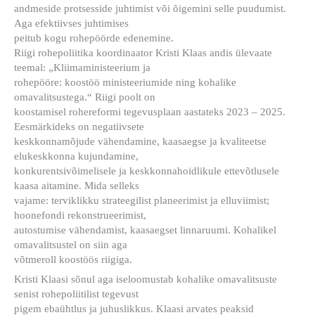
andmeside protsesside juhtimist või õigemini selle puudumist.
Aga efektiivses juhtimises
peitub kogu rohepöörde edenemine.
Riigi rohepoliitika koordinaator Kristi Klaas andis ülevaate
teemal: „Kliimaministeerium ja
rohepööre: koostöö ministeeriumide ning kohalike
omavalitsustega.“ Riigi poolt on
koostamisel rohereformi tegevusplaan aastateks 2023 – 2025.
Eesmärkideks on negatiivsete
keskkonnamõjude vähendamine, kaasaegse ja kvaliteetse
elukeskkonna kujundamine,
konkurentsivõimelisele ja keskkonnahoidlikule ettevõtlusele
kaasa aitamine. Mida selleks
vajame: terviklikku strateegilist planeerimist ja elluviimist;
hoonefondi rekonstrueerimist,
autostumise vähendamist, kaasaegset linnaruumi. Kohalikel
omavalitsustel on siin aga
võtmeroll koostöös riigiga.
Kristi Klaasi sõnul aga iseloomustab kohalike omavalitsuste
senist rohepoliitilist tegevust
pigem ebaühtlus ja juhuslikkus. Klaasi arvates peaksid