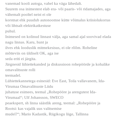
vanemad kooli autoga, vahel ka väga lähedalt.
Suurem osa inimestest elab era- või paaris- või ridamajades, aga
vähemalt pooltel neist ei ole
korstnat ehk puudub autonoomse kütte võimalus kriisiolukorras
või lihtsalt elektrikatkestuse
puhul.
Inimesed on kolinud linnast välja, aga samal ajal soovivad elada
nagu linnas. Karu, hunt ja
ilves ehk looduslik mitmekesisus, ei ole rõõm. Roheline
mõtteviis on üldiselt OK, aga ise
seda eriti ei järgita.
Järgnesid lühiettekanded ja diskussioon rohepöörde ja kohalike
omavalitsuste rolli
teemadel.
Lühiettekannetega esinesid: Eve East, Toila vallavanem, Ida-
Virumaa Omavalitsuste Liidu
juhatuse esimees, teemal „Rohepööre ja arengutest Ida-
Virumaal“; Ulf Johansson, SWECO
peaekspert, sh linna säästlik areng, teemal: „Rohepööre ja
Rootsi: kas vajalik uus valitsemise
mudel?“; Mario Kadastik, Riigikogu liige, Tallinna