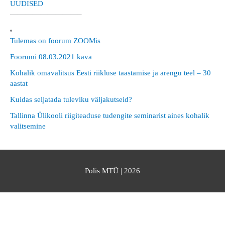
UUDISED
—————————–
Tulemas on foorum ZOOMis
Foorumi 08.03.2021 kava
Kohalik omavalitsus Eesti riikluse taastamise ja arengu teel – 30
aastat
Kuidas seljatada tuleviku väljakutseid?
Tallinna Ülikooli riigiteaduse tudengite seminarist aines kohalik
valitsemine
Polis MTÜ
| 2026