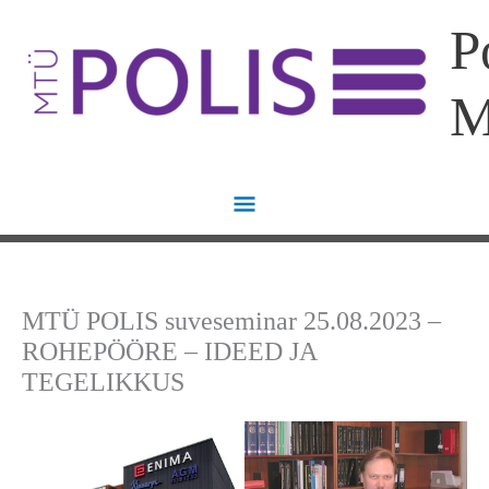
Skip
Main
P
to
content
Menu
MTÜ POLIS suveseminar 25.08.2023 –
ROHEPÖÖRE – IDEED JA
TEGELIKKUS