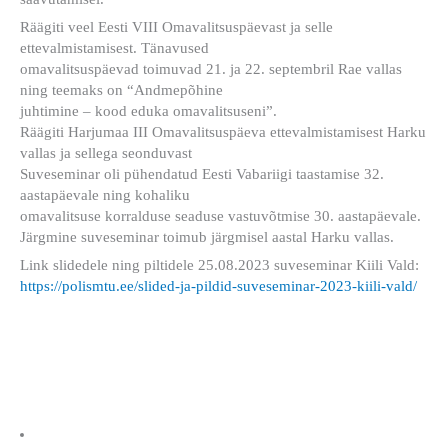
Räägiti veel Eesti VIII Omavalitsuspäevast ja selle
ettevalmistamisest. Tänavused
omavalitsuspäevad toimuvad 21. ja 22. septembril Rae vallas
ning teemaks on “Andmepõhine
juhtimine – kood eduka omavalitsuseni”.
Räägiti Harjumaa III Omavalitsuspäeva ettevalmistamisest Harku
vallas ja sellega seonduvast
Suveseminar oli pühendatud Eesti Vabariigi taastamise 32.
aastapäevale ning kohaliku
omavalitsuse korralduse seaduse vastuvõtmise 30. aastapäevale.
Järgmine suveseminar toimub järgmisel aastal Harku vallas.
Link slidedele ning piltidele 25.08.2023 suveseminar Kiili Vald:
https://polismtu.ee/slided-ja-pildid-suveseminar-2023-kiili-vald/