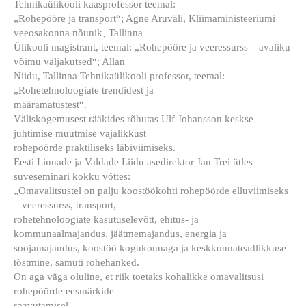
Tehnikaülikooli kaasprofessor teemal:
„Rohepööre ja transport“; Agne Aruväli, Kliimaministeeriumi
veeosakonna nõunik¸ Tallinna
Ülikooli magistrant, teemal: „Rohepööre ja veeressurss – avaliku
võimu väljakutsed“; Allan
Niidu, Tallinna Tehnikaülikooli professor, teemal:
„Rohetehnoloogiate trendidest ja
määramatustest“.
Väliskogemusest rääkides rõhutas Ulf Johansson keskse
juhtimise muutmise vajalikkust
rohepöörde praktiliseks läbiviimiseks.
Eesti Linnade ja Valdade Liidu asedirektor Jan Trei ütles
suveseminari kokku võttes:
„Omavalitsustel on palju koostöökohti rohepöörde elluviimiseks
– veeressurss, transport,
rohetehnoloogiate kasutuselevõtt, ehitus- ja
kommunaalmajandus, jäätmemajandus, energia ja
soojamajandus, koostöö kogukonnaga ja keskkonnateadlikkuse
tõstmine, samuti rohehanked.
On aga väga oluline, et riik toetaks kohalikke omavalitsusi
rohepöörde eesmärkide
saavutamisel.